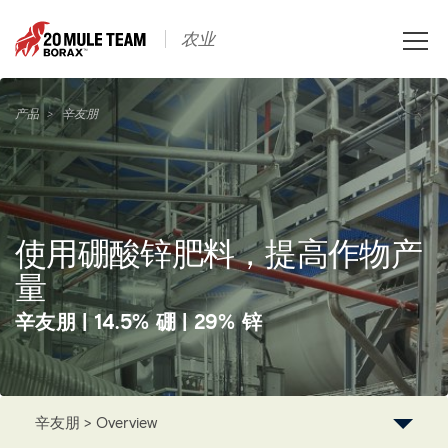
Toggle
农业
naviga
产品
>
辛友朋
使用硼酸锌肥料，提高作物产
量
辛友朋 | 14.5% 硼 | 29% 锌
辛友朋 > Overview