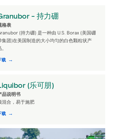
Granubor - 持力硼
规格表
Granubor (持力硼) 是一种由 U.S. Borax (美国硼
砂集团)在美国制造的大小均匀的白色颗粒状产
品。
下载
Liquibor (乐可朋)
产品说明书
预混合，易于施肥
下载