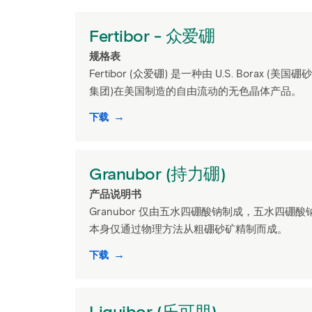
Fertibor - 众爱硼
规格表
Fertibor (众爱硼) 是一种由 U.S. Borax (美国硼砂
集团)在美国制造的自由流动的无色晶体产品。
下载
Granubor (持力硼)
产品说明书
Granubor 仅由五水四硼酸钠制成，五水四硼酸
本身仅通过物理方法从粗硼砂矿精制而成。
下载
Liquibor (乐可朋)