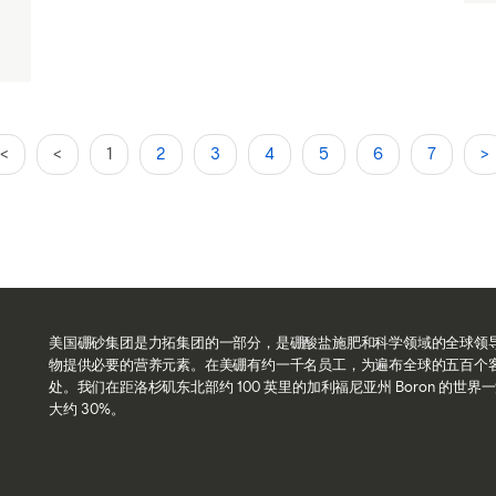
|<
<
1
2
3
4
5
6
7
>
美国硼砂集团是力拓集团的一部分，是硼酸盐施肥和科学领域的全球领
物提供必要的营养元素。在美硼有约一千名员工，为遍布全球的五百个
处。我们在距洛杉矶东北部约 100 英里的加利福尼亚州 Boron 的
大约 30%。