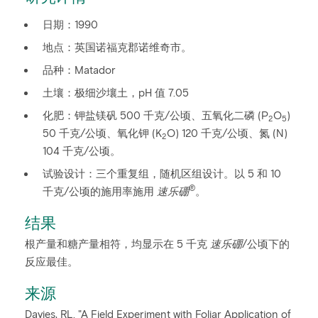
日期：1990
地点：英国诺福克郡诺维奇市。
品种：Matador
土壤：极细沙壤土，pH 值 7.05
化肥：钾盐镁矾 500 千克/公顷、五氧化二磷 (P
O
)
2
5
50 千克/公顷、氧化钾 (K
O) 120 千克/公顷、氮 (N)
2
104 千克/公顷。
试验设计：三个重复组，随机区组设计。以 5 和 10
®
千克/公顷的施用率施用
速乐硼
。
结果
根产量和糖产量相符，均显示在 5 千克
速乐硼
/公顷下的
反应最佳。
来源
Davies, RL. "A Field Experiment with Foliar Application of