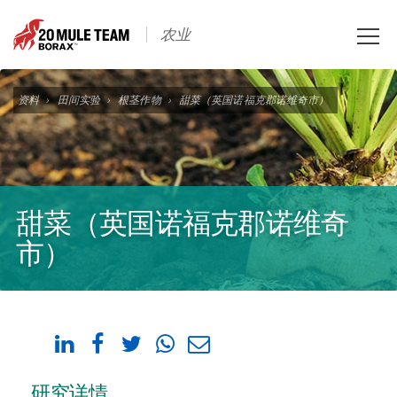
Toggle
农业
naviga
资料
›
田间实验
›
根茎作物
›
甜菜（英国诺福克郡诺维奇市）
甜菜（英国诺福克郡诺维奇
市）
研究详情